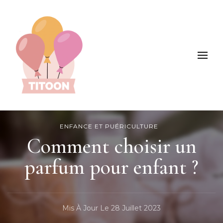
Titoon : Mode, enfants, loisirs et +
ENFANCE ET PUÉRICULTURE
Comment choisir un
parfum pour enfant ?
Mis À Jour Le
28 Juillet 2023