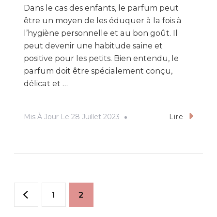
Dans le cas des enfants, le parfum peut
être un moyen de les éduquer à la fois à
l’hygiène personnelle et au bon goût. Il
peut devenir une habitude saine et
positive pour les petits. Bien entendu, le
parfum doit être spécialement conçu,
délicat et …
Mis À Jour Le
28 Juillet 2023
Lire
Pagination
Page
Page
1
2